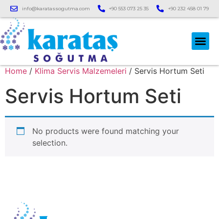
info@karatassogutma.com
+90 553 073 25 35
+90 232 458 01 79
Soğutucu A
Soğutma 
Ticari Buzdo
Bakır Boru ve F
Soğutma Ünit
Klima Serv
Home
/
Klima Servis Malzemeleri
/ Servis Hortum Seti
Servis Hortum Seti
No products were found matching your
selection.