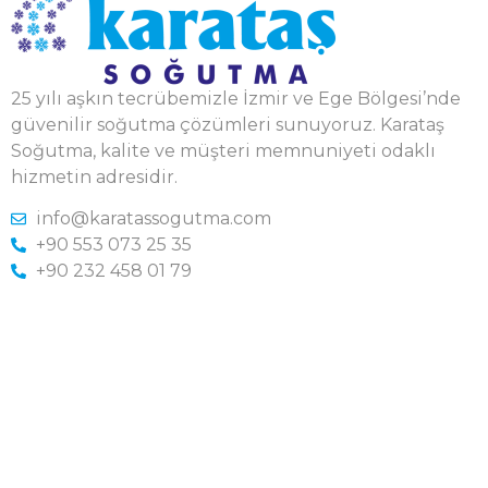
25 yılı aşkın tecrübemizle İzmir ve Ege Bölgesi’nde
güvenilir soğutma çözümleri sunuyoruz. Karataş
Soğutma, kalite ve müşteri memnuniyeti odaklı
hizmetin adresidir.
info@karatassogutma.com
+90 553 073 25 35
+90 232 458 01 79