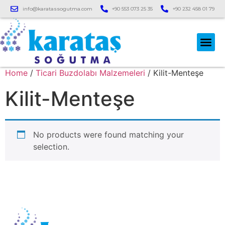
info@karatassogutma.com
+90 553 073 25 35
+90 232 458 01 79
Home
/
Ticari Buzdolabı Malzemeleri
/ Kilit-Menteşe
Kilit-Menteşe
No products were found matching your
selection.