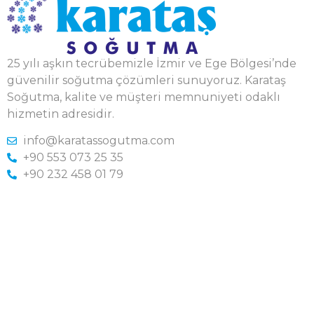
25 yılı aşkın tecrübemizle İzmir ve Ege Bölgesi’nde
güvenilir soğutma çözümleri sunuyoruz. Karataş
Soğutma, kalite ve müşteri memnuniyeti odaklı
hizmetin adresidir.
info@karatassogutma.com
+90 553 073 25 35
+90 232 458 01 79