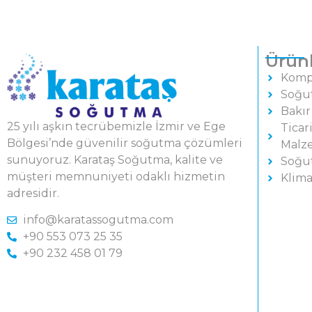
Ürünl
Komp
Soğu
Bakır
25 yılı aşkın tecrübemizle İzmir ve Ege
Ticar
Bölgesi’nde güvenilir soğutma çözümleri
Malz
sunuyoruz. Karataş Soğutma, kalite ve
Soğu
müşteri memnuniyeti odaklı hizmetin
Klima
adresidir.
info@karatassogutma.com
+90 553 073 25 35
+90 232 458 01 79