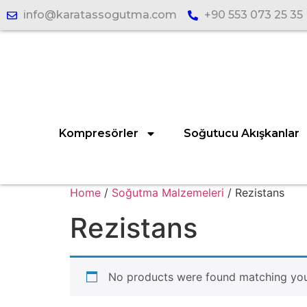
info@karatassogutma.com
+90 553 073 25 35
Kompresörler
Soğutucu Akışkanlar
Home
/
Soğutma Malzemeleri
/ Rezistans
Rezistans
No products were found matching your