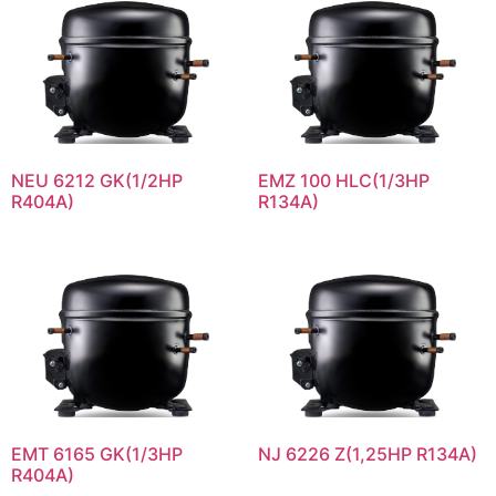
NEU 6212 GK(1/2HP
EMZ 100 HLC(1/3HP
R404A)
R134A)
EMT 6165 GK(1/3HP
NJ 6226 Z(1,25HP R134A)
R404A)