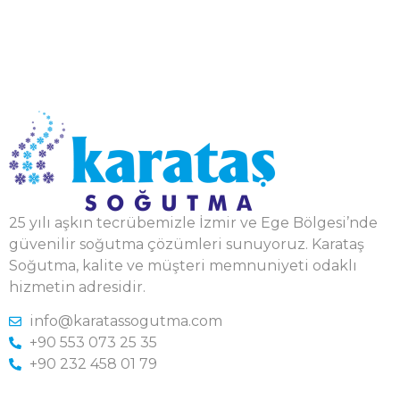
25 yılı aşkın tecrübemizle İzmir ve Ege Bölgesi’nde
güvenilir soğutma çözümleri sunuyoruz. Karataş
Soğutma, kalite ve müşteri memnuniyeti odaklı
hizmetin adresidir.
info@karatassogutma.com
+90 553 073 25 35
+90 232 458 01 79