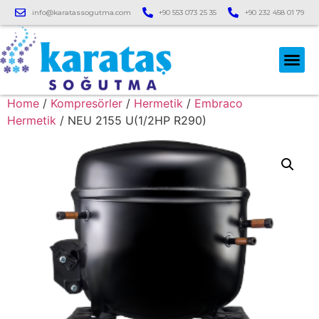
info@karatassogutma.com
+90 553 073 25 35
+90 232 458 01 79
Home
/
Kompresörler
/
Hermetik
/
Embraco
Hermetik
/ NEU 2155 U(1/2HP R290)