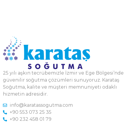
25 yılı aşkın tecrübemizle İzmir ve Ege Bölgesi’nde
güvenilir soğutma çözümleri sunuyoruz. Karataş
Soğutma, kalite ve müşteri memnuniyeti odaklı
hizmetin adresidir.
info@karatassogutma.com
+90 553 073 25 35
+90 232 458 01 79