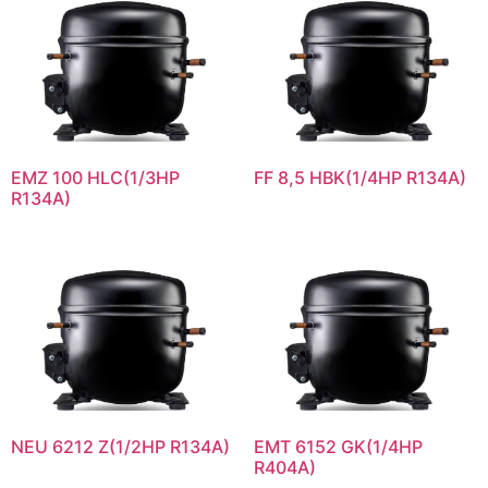
EMZ 100 HLC(1/3HP
FF 8,5 HBK(1/4HP R134A)
R134A)
NEU 6212 Z(1/2HP R134A)
EMT 6152 GK(1/4HP
R404A)