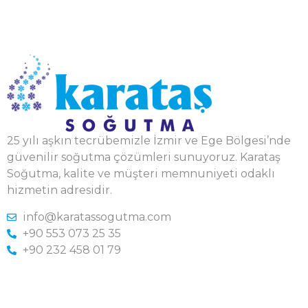
25 yılı aşkın tecrübemizle İzmir ve Ege Bölgesi’nde
güvenilir soğutma çözümleri sunuyoruz. Karataş
Soğutma, kalite ve müşteri memnuniyeti odaklı
hizmetin adresidir.
info@karatassogutma.com
+90 553 073 25 35
+90 232 458 01 79