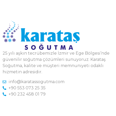
25 yılı aşkın tecrübemizle İzmir ve Ege Bölgesi’nde
güvenilir soğutma çözümleri sunuyoruz. Karataş
Soğutma, kalite ve müşteri memnuniyeti odaklı
hizmetin adresidir.
info@karatassogutma.com
+90 553 073 25 35
+90 232 458 01 79