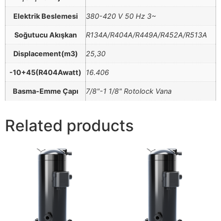
Elektrik Beslemesi
380-420 V 50 Hz 3~
Soğutucu Akışkan
R134A/R404A/R449A/R452A/R513A
Displacement(m3)
25,30
-10+45(R404Awatt)
16.406
Basma-Emme Çapı
7/8"-1 1/8" Rotolock Vana
Related products