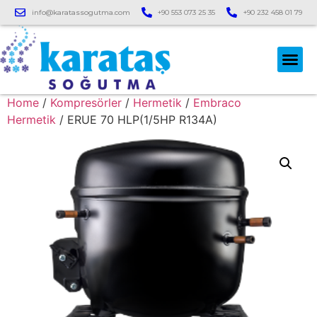
info@karatassogutma.com
+90 553 073 25 35
+90 232 458 01 79
Home
/
Kompresörler
/
Hermetik
/
Embraco
Hermetik
/ ERUE 70 HLP(1/5HP R134A)