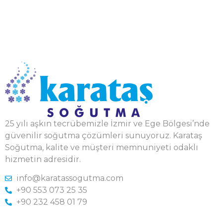
25 yılı aşkın tecrübemizle İzmir ve Ege Bölgesi’nde
güvenilir soğutma çözümleri sunuyoruz. Karataş
Soğutma, kalite ve müşteri memnuniyeti odaklı
hizmetin adresidir.
info@karatassogutma.com
+90 553 073 25 35
+90 232 458 01 79