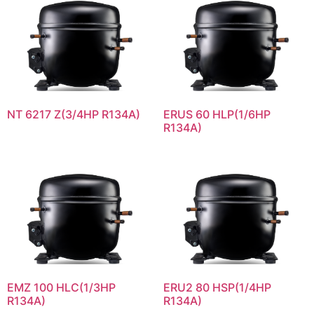
NT 6217 Z(3/4HP R134A)
ERUS 60 HLP(1/6HP
R134A)
EMZ 100 HLC(1/3HP
ERU2 80 HSP(1/4HP
R134A)
R134A)