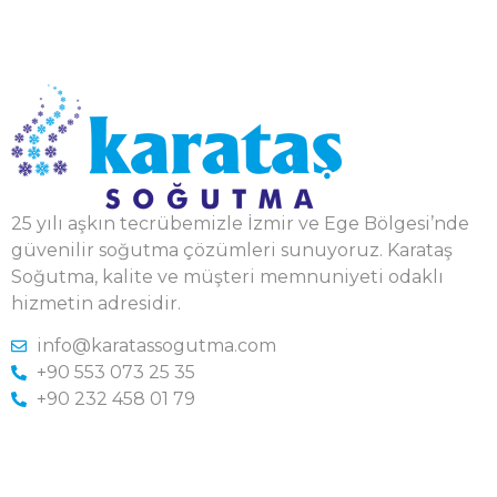
25 yılı aşkın tecrübemizle İzmir ve Ege Bölgesi’nde
güvenilir soğutma çözümleri sunuyoruz. Karataş
Soğutma, kalite ve müşteri memnuniyeti odaklı
hizmetin adresidir.
info@karatassogutma.com
+90 553 073 25 35
+90 232 458 01 79