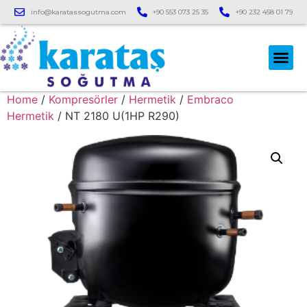
info@karatassogutma.com
+90 553 073 25 35
+90 232 458 01 79
Home
/
Kompresörler
/
Hermetik
/
Embraco
Hermetik
/ NT 2180 U(1HP R290)