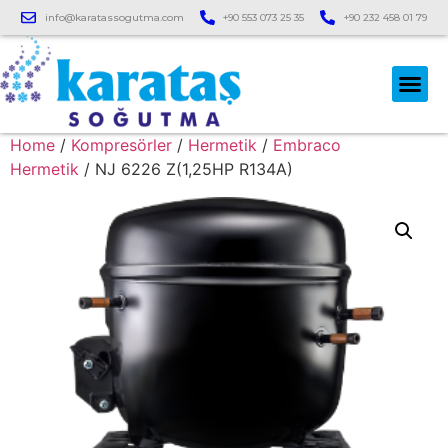
info@karatassogutma.com
+90 553 073 25 35
+90 232 458 01 79
Home
/
Kompresörler
/
Hermetik
/
Embraco
Hermetik
/ NJ 6226 Z(1,25HP R134A)