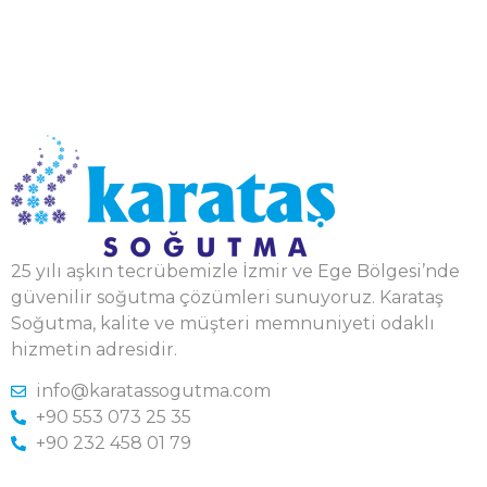
25 yılı aşkın tecrübemizle İzmir ve Ege Bölgesi’nde
güvenilir soğutma çözümleri sunuyoruz. Karataş
Soğutma, kalite ve müşteri memnuniyeti odaklı
hizmetin adresidir.
info@karatassogutma.com
+90 553 073 25 35
+90 232 458 01 79