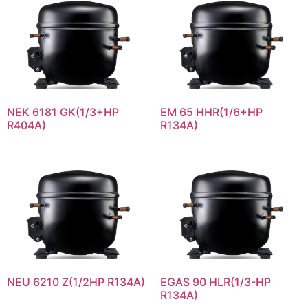
NEK 6181 GK(1/3+HP
EM 65 HHR(1/6+HP
R404A)
R134A)
NEU 6210 Z(1/2HP R134A)
EGAS 90 HLR(1/3-HP
R134A)